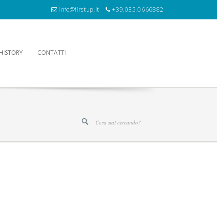
info@firstup.it
+39.035.0666882
HISTORY
CONTATTI