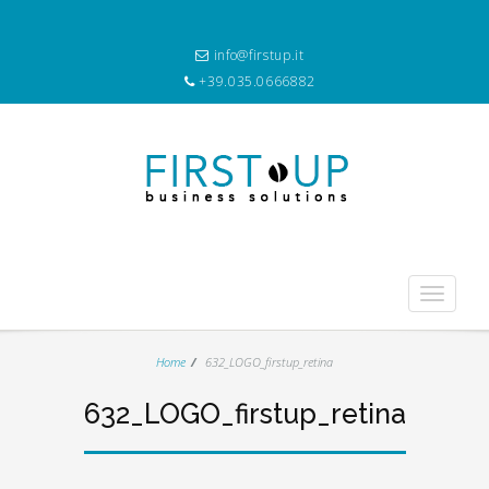
info@firstup.it
+39.035.0666882
Toggle
navigati
Home
632_LOGO_firstup_retina
632_LOGO_firstup_retina